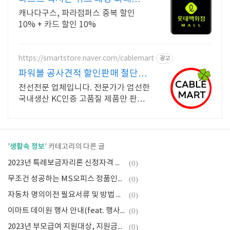
74% 할인
캐나다구스, 파라점퍼스 중복 할인
10% + 카드 할인 10%
https://smartstore.naver.com/cablemart
광고
파워볼 공사견적 할인판매 절단판
매 오늘출발
전선전문 업체입니다. 전문가가 엄선한
국내생산 KC인증 고품질 제품만 판매
합니다 안전은 기본, 가격은 합리적! 믿
을 수 있는 전선전문업체에서 지금 바
로 구매하세요
생활속 정보
'
' 카테고리의 다른 글
2023년 특례보금자리론 신청자격 및 신청방법 총정리
(0)
무조건 성공하는 MS오피스 정품인증 방법(3분컷, 인증 100% 성공)
(0)
자동차 명의이전 필요서류 및 방법 총정리(Feat. 이전등록신청서, 양도증명서 양식 받아가세요)
(0)
이마트 데이원 행사 안내(feat. 행사전단지 PDF 파일 받아가세요)
(0)
2023년 부모급여 지원대상, 지원금액, 신청방법 총정리
(0)