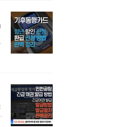
후
해
인
로
통
있