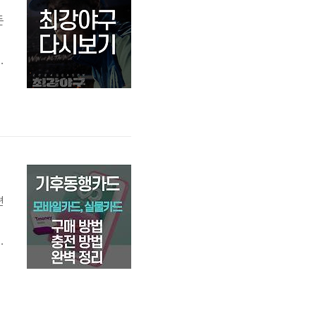
든
하
면
페
T
편
법
폰
후