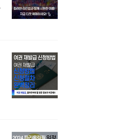
인
4
보
자