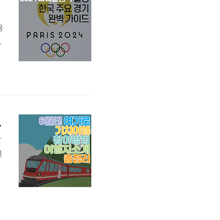
응
에
요
픽
 소개 총정리
할
여
행