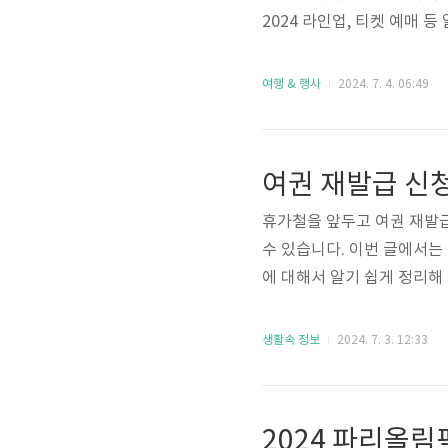
2024 라인업, 티켓 예매 
라인업워터밤 서울 2024는
기 아티스트들이 총출동할 
여행 & 행사
2024. 7. 4. 06:49
려드리겠습니다. 최고의 아티
티켓 예매하기 7월 5일(금) 
티켓 예매하기 7..
여권 재발급 신청
휴가철을 앞두고 여권 재발
수 있습니다. 이번 글에서는
에 대해서 알기 쉽게 정리해
법 여권을 재발급받아야 하는
변경 등 다양한 이유로 인해
생활속 정보
2024. 7. 3. 12:33
크게 세 가지가 있습니다. 온
고 편리하게 여권을 재발급받
여권을 발급받은 적이 있는 
2024 파리올림