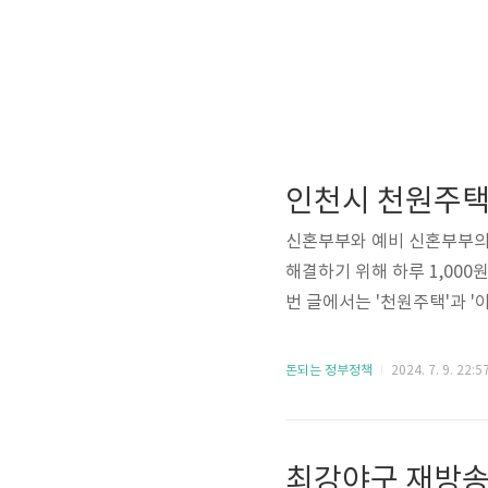
인천시 천원주택
신혼부부와 예비 신혼부부의 
해결하기 위해 하루 1,000
번 글에서는 '천원주택'과 
원주택인천시는 신혼부부 및 
공급합니다. 이 주택은 인천
돈되는 정부정책
2024. 7. 9. 22:5
거비 부담을 줄여 저출생 문
청 대상 ✅ 신혼부부 : 결혼
하루 1,000원(월 3만 원)..
최강야구 재방송