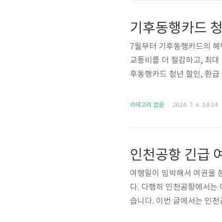
에 추가될 예정입니다. 1. 
동행카드 발급 > 결제 > 카드 
기후동행카드 청
7월부터 기후동행카드의 혜
교통비를 더 절감하고, 최대 
후동행카드 청년 할인, 환급
교통비가 부담되는 청년들, 
청년들에게만 특별한 할인 혜
카테고리 없음
2024. 7. 6. 14:34
기후동행카드를 사용해 보세
비를 최대 7,000원까지 
신청 방법에 대해어 알려드리
여행일이 임박해서 여권을 
다. 다행히 인천공항에서는 
습니다. 이번 글에서는 인천
대해서 안내해 드리겠습니다.