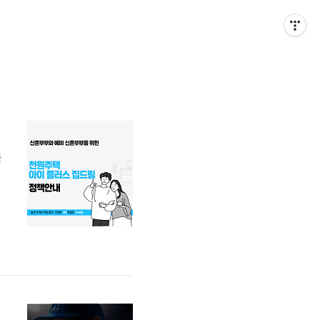
를
주
: