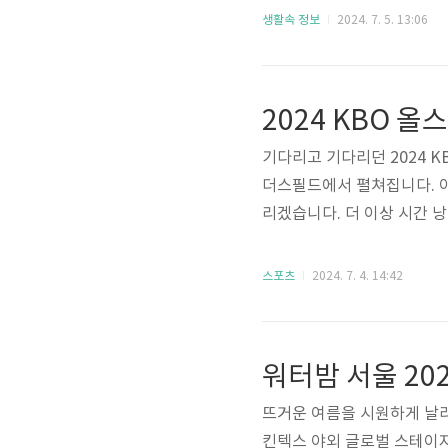
되었을 때 발급받을 수 있는
생활속 정보
2024. 7. 5. 13:06
로 여권을 사용할 수 없는 
서는 여행객들을 위한 긴급 
과, 제2 터미널 두 곳 모두에
2024 KBO 
기다리고 기다리던 2024 KB
더스필드에서 펼쳐집니다. 이
리겠습니다. 더 이상 시간 낭
24 KBO 올스타전은 OTT
합니다. TV 채널TV 채널의
스포츠
2024. 7. 4. 14:42
중파 방송이 아닌 케이블 방
스포츠 채널 유료 구독 후에
OTV, SPOTV2 ..
뜨거운 여름을 시원하게 날려줄
킨텍스 야외 글로벌 스테이