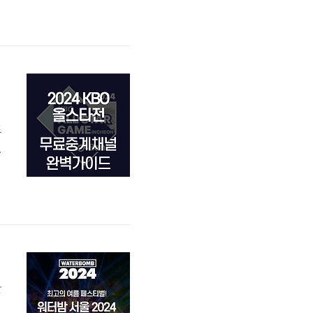
에
드
0
능
는
P
산