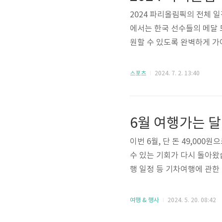
2024 파리올림픽의 전체 
에서는 한국 선수들의 메달 
원할 수 있도록 완벽하게 가
확인하세요! 1. 2024 파
8월 11일 폐막식까지 16일
스포츠
2024. 7. 2. 13:40
들이 참여하여 32개 종목에
일정입니다. 한국 국가대표 
실시간 중계보기 개막식올.
이번 6월, 단 돈 49,00
수 있는 기회가 다시 돌아왔
행 일정 등 기차여행에 관한
여기로 기차여행은 문화체육
로, 전국의 다양한 지역을 
여행 & 행사
2024. 5. 20. 08:42
받으며 성공적으로 진행된 여