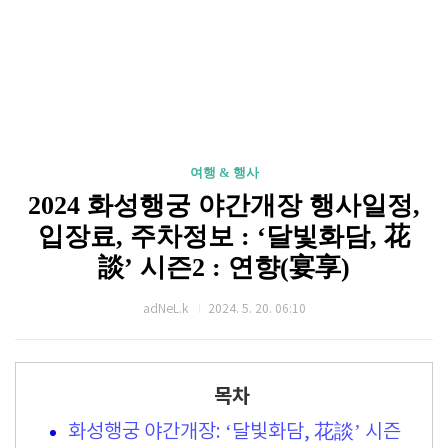
여행 & 행사
2024 화성행궁 야간개장 행사일정,
입장료, 주차정보 : ‘달빛화담, 花
談’ 시즌2 : 연향(宴享)
adNeL.k
2024. 5. 20. 06:10
목차
화성행궁 야간개장: ‘달빛화담, 花談’ 시즌