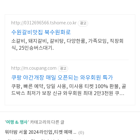
http://0312696566.tshome.co.kr
광고
수원갈비맛집 북수원화로
소갈비, 돼지갈비, 갈비탕, 다양한룸, 가족모임, 직장회
식, 25인승버스대기.
http://m.coupang.com
광고
쿠팡 야간개장 매일 오픈되는 와우회원 특가
쿠팡, 빠른 예약, 당일 사용, 미사용 티켓 100% 환불, 골
드박스 최저가 보장 신규 와우회원 최대 2만3천원 쿠폰팩
+5% 추가적립 혜택! 여행도 이제 쿠팡에서!
여행 & 행사
'
' 카테고리의 다른 글
워터밤 서울 2024 라인업,티켓 예매 : 알아두어야 할 모든 정보!
(0)