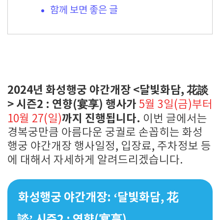
함께 보면 좋은 글
2024년 화성행궁 야간개장 <달빛화담, 花談
> 시즌2 : 연향(宴享) 행사가
5월 3일(금)부터
까지 진행됩니다.
10월 27(일)
이번 글에서는
경복궁만큼 아름다운 궁궐로 손꼽히는 화성
행궁 야간개장 행사일정, 입장료, 주차정보 등
에 대해서 자세하게 알려드리겠습니다.
화성행궁 야간개장: ‘달빛화담, 花
談’ 시즌2 : 연향(宴享)