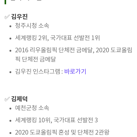
김우진
✅
청주시청 소속
세계랭킹 2위, 국가대표 선발전 1위
2016 리우올림픽 단체전 금메달, 2020 도쿄올림
픽 단체전 금메달
김우진 인스타그램 :
바로가기
김제덕
✅
예천군청 소속
세계랭킹 10위, 국가대표 선발전 3
2020 도쿄올림픽 혼성 및 단체전 2관왕