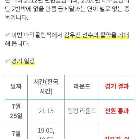
딴 적이 2012년 런던올림픽과, 2016년 리우올림픽
단 2번밖에 없을 만큼 금메달과는 연이 별로 없는 종
목입니다.
✅
이번 파리올림픽에서
김우진 선수의 활약을 기대
해 봅니다.
✅
경기 일정
시간(한국
날짜
라운드
경기 결과
시간)
7월
전원 통과
21:15
랭킹 라운드
25일
19:00,
7월