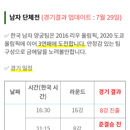
남자 단체전
(경기결과 업데이트 : 7월 29일)
✅
한국 남자 양궁팀은 2016 리우 올림픽, 2020 도쿄
올림픽에 이어
3연패에 도전합니다.
안정감 있는 팀
구성으로 금메달을 노려볼만합니다.
✅
경기 일정
시간(한국 시
날짜
라운드
경기 결과
간)
16:30
16강
8강 진출
준결승 진
21:15
8강