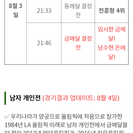
8월 3
동메달 결정
전훈형 4위
21:33
일
전
임시현 금메
금메달 결정
달!
21:46
전
남수현 은메
달!
남자 개인전
(경기결과 업데이트: 8월 4일)
✅
우리나라가 양궁으로 올림픽에 처음으로 참가한
1984년 LA 올림픽 이래로 남자 개인전에서 금메달을