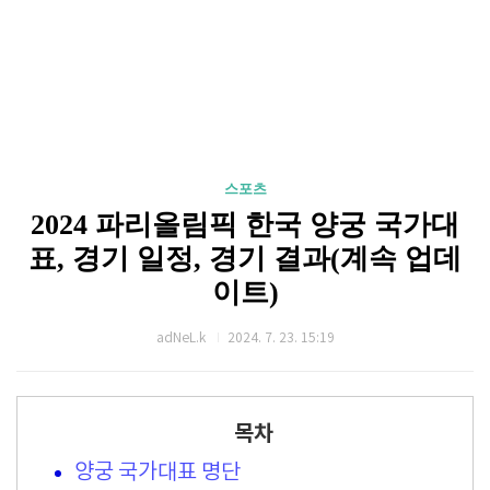
스포츠
2024 파리올림픽 한국 양궁 국가대
표, 경기 일정, 경기 결과(계속 업데
이트)
adNeL.k
2024. 7. 23. 15:19
목차
양궁 국가대표 명단