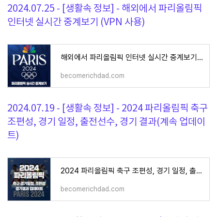
2024.07.25 - [생활속 정보] - 해외에서 파리올림픽
인터넷 실시간 중계보기 (VPN 사용)
해외에서 파리올림픽 인터넷 실시간 중계보기 (VPN 사용)
becomerichdad.com
2024.07.19 - [생활속 정보] - 2024 파리올림픽 축구
조편성, 경기 일정, 출전선수, 경기 결과(계속 업데이
트)
2024 파리올림픽 축구 조편성, 경기 일정, 출전선수, 경기 결과(계속 업데이트)
becomerichdad.com