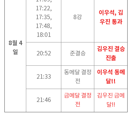
17:22,
이우석, 김
17:35,
8강
우진 통과
17:48,
18:01
8월 4
김우진 결승
일
20:52
준결승
진출
이우석 동메
동메달 결정
21:33
전
달!!
금메달 결정
김우진 금메
21:46
전
달!!