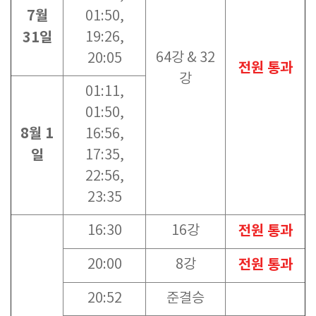
7월
01:50,
31일
19:26,
64강 & 32
20:05
전원 통과
강
01:11,
01:50,
8월 1
16:56,
일
17:35,
22:56,
23:35
16:30
16강
전원 통과
20:00
8강
전원 통과
20:52
준결승