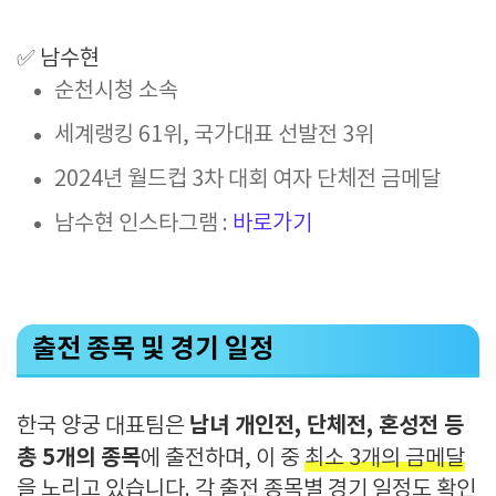
✅
남수현
순천시청 소속
세계랭킹 61위, 국가대표 선발전 3위
2024년 월드컵 3차 대회 여자 단체전 금메달
남수현 인스타그램 :
바로가기
출전 종목 및 경기 일정
남녀 개인전, 단체전, 혼성전 등
한국 양궁 대표팀은
총 5개의 종목
에 출전하며, 이 중
최소 3개의 금메달
을 노리고 있습니다. 각 출전 종목별 경기 일정도 확인