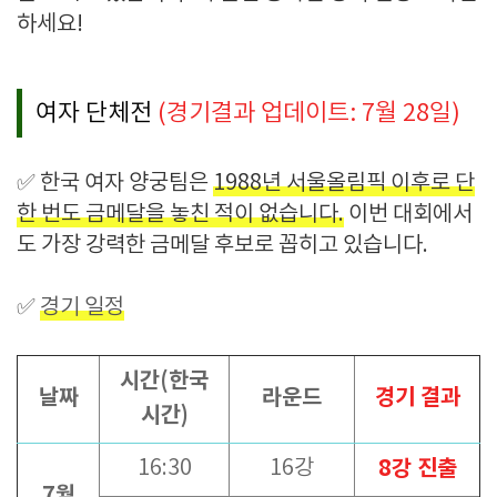
하세요!
여자 단체전
(경기결과 업데이트: 7월 28일)
✅
한국 여자 양궁팀은
1988년 서울올림픽 이후로 단
한 번도 금메달을 놓친 적이 없습니다.
이번 대회에서
도 가장 강력한 금메달 후보로 꼽히고 있습니다.
✅
경기 일정
시간(한국
날짜
라운드
경기 결과
시간)
16:30
16강
8강 진출
7월