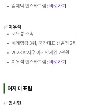
김제덕 인스타그램 :
바로가기
이우석
✅
코오롱 소속
세계랭킹 3위, 국가대표 선발전 2위
2023 항저우 아시안게임 2관왕
이우석 인스타그램 :
바로가기
여자 대표팀
임시현
✅